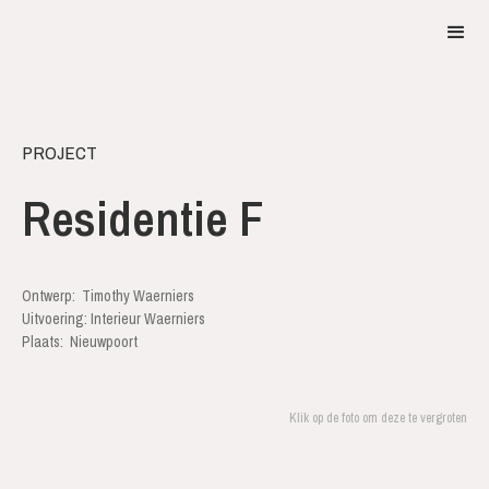
PROJECT
Residentie F
Ontwerp:
Timothy Waerniers
Uitvoering: Interieur Waerniers
Plaats:
Nieuwpoort
Klik op de foto om deze te vergroten